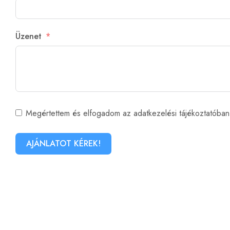
COMPLIANCE, OKTATÁS
CÉGÜGYEK, VÁLLALATI JOGI SZOLGÁLTATÁS
Üzenet
ÁLLANDÓ (IN HOUSE) ÜGYVÉDI PARTNERSÉG
ADATVÉDELMI TISZTVISELŐ SZOLGÁLTATÁS
Megértettem és elfogadom az adatkezelési tájékoztatóban 
AJÁNLATOT KÉREK!