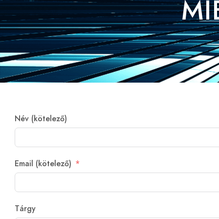
MI
ÖNNEK MIBEN
Név (kötelező)
SEGÍTHETÜNK?
Email (kötelező)
JOGI TANÁCSADÁS
SZERZŐDÉSEK
Tárgy