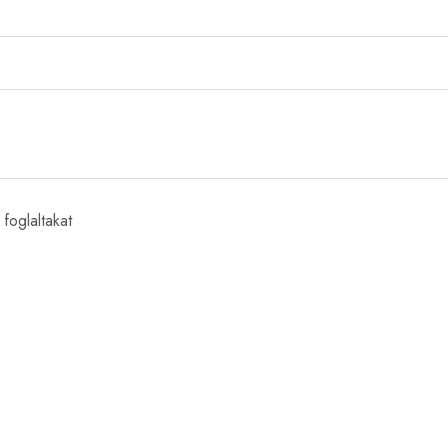
Hozzájárulok, hogy adataimat a Szalai Legal az
adatkezelési
foglaltakat
BEJELEN
Impresszum
Adatkezelési Tájékoztató